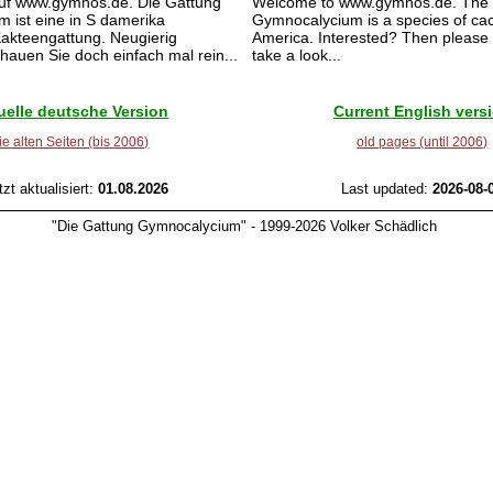
uf www.gymnos.de. Die Gattung
Welcome to www.gymnos.de. The
 ist eine in S damerika
Gymnocalycium is a species of cac
akteengattung. Neugierig
America. Interested? Then please f
auen Sie doch einfach mal rein...
take a look...
uelle deutsche Version
Current English vers
ie alten Seiten (bis 2006)
old pages (until 2006)
tzt aktualisiert:
01.08.2026
Last updated:
2026-08-
"Die Gattung Gymnocalycium" - 1999-2026 Volker Schädlich