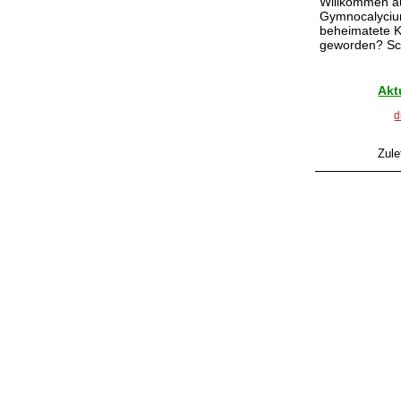
Willkommen a
Gymnocalycium
beheimatete K
geworden? Sch
Akt
d
Zule