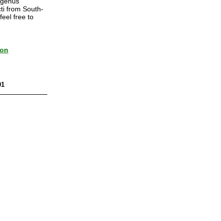
 genus
ti from South-
eel free to
ion
01